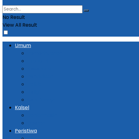
No Result
View All Result
Umum
Pemerintahan
Ekonomi
Kesehatan
Pendidikan
Politik
Religi
Seni Budaya
Kalsel
Banjarmasin
Daerah
Peristiwa
Kejadian