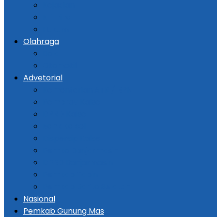
Kejadian
Kriminal
Hukum
Olahraga
Bola
Otomotif
Advetorial
Kementerian ATR / BPN
Pemprov Kalsel
DPRD Kalsel
Bank Kalsel
Dispersip Kalsel
Pemko Banjarmasin
DPRD Banjarmasin
Pemkab Tapin
Pemkab Barito Selatan
Nasional
Pemkab Gunung Mas