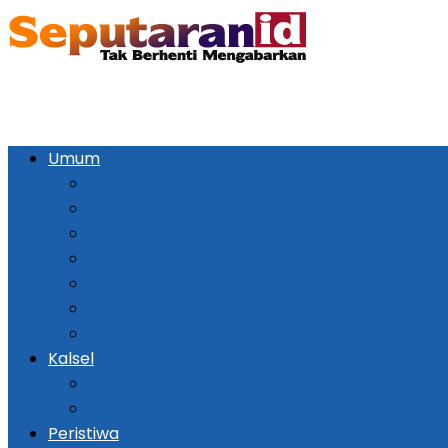
Umum
Pemerintahan
Ekonomi
Kesehatan
Pendidikan
Politik
Religi
Seni Budaya
Kalsel
Banjarmasin
Daerah
Peristiwa