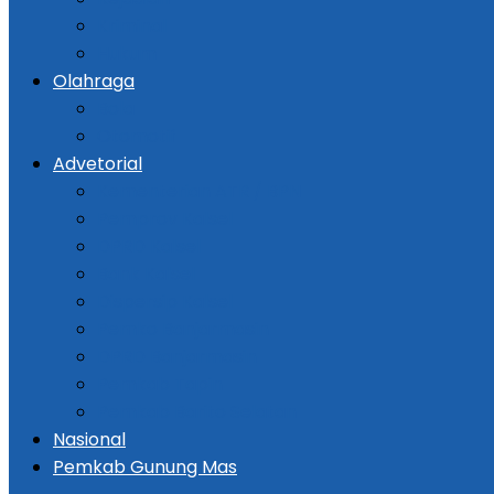
Kriminal
Hukum
Olahraga
Bola
Otomotif
Advetorial
Kementerian ATR / BPN
Pemprov Kalsel
DPRD Kalsel
Bank Kalsel
Dispersip Kalsel
Pemko Banjarmasin
DPRD Banjarmasin
Pemkab Tapin
Pemkab Barito Selatan
Nasional
Pemkab Gunung Mas