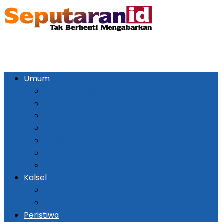
Umum
Pemerintahan
Ekonomi
Kesehatan
Pendidikan
Politik
Religi
Seni Budaya
Kalsel
Banjarmasin
Daerah
Peristiwa