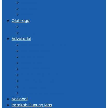
Kejadian
Kriminal
Hukum
Olahraga
Bola
Otomotif
Advetorial
Kementerian ATR / BPN
Pemprov Kalsel
DPRD Kalsel
Bank Kalsel
Dispersip Kalsel
Pemko Banjarmasin
DPRD Banjarmasin
Pemkab Tapin
Pemkab Barito Selatan
Nasional
Pemkab Gunung Mas