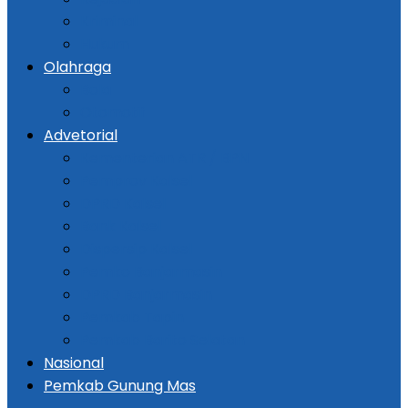
Kriminal
Hukum
Olahraga
Bola
Otomotif
Advetorial
Kementerian ATR / BPN
Pemprov Kalsel
DPRD Kalsel
Bank Kalsel
Dispersip Kalsel
Pemko Banjarmasin
DPRD Banjarmasin
Pemkab Tapin
Pemkab Barito Selatan
Nasional
Pemkab Gunung Mas