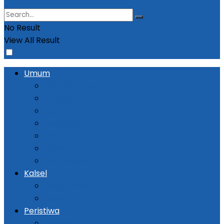
No Result
View All Result
Umum
Pemerintahan
Ekonomi
Kesehatan
Pendidikan
Politik
Religi
Seni Budaya
Kalsel
Banjarmasin
Daerah
Peristiwa
Kejadian