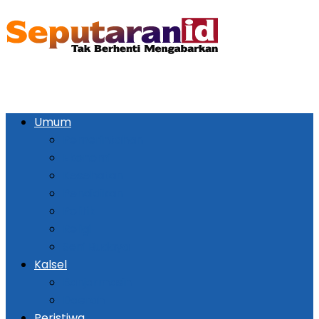
Umum
Pemerintahan
Ekonomi
Kesehatan
Pendidikan
Politik
Religi
Seni Budaya
Kalsel
Banjarmasin
Daerah
Peristiwa