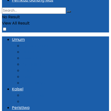
Pemkab Gunung Mas
No Result
View All Result
Umum
Pemerintahan
Ekonomi
Kesehatan
Pendidikan
Politik
Religi
Seni Budaya
Kalsel
Banjarmasin
Daerah
Peristiwa