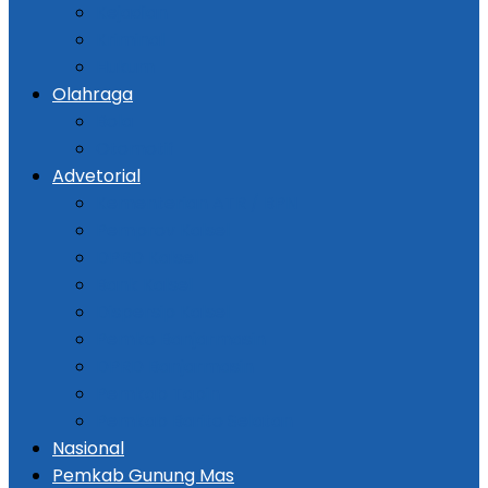
Kejadian
Kriminal
Hukum
Olahraga
Bola
Otomotif
Advetorial
Kementerian ATR / BPN
Pemprov Kalsel
DPRD Kalsel
Bank Kalsel
Dispersip Kalsel
Pemko Banjarmasin
DPRD Banjarmasin
Pemkab Tapin
Pemkab Barito Selatan
Nasional
Pemkab Gunung Mas