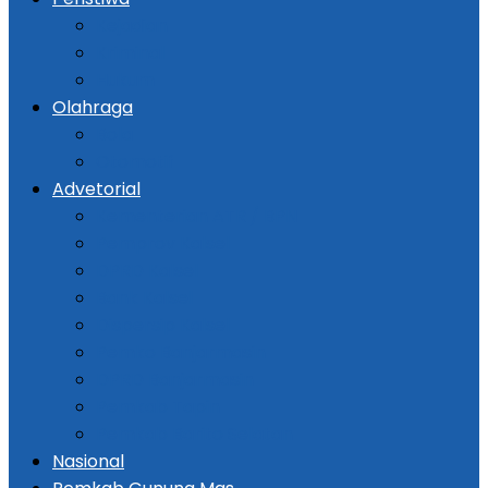
Kejadian
Kriminal
Hukum
Olahraga
Bola
Otomotif
Advetorial
Kementerian ATR / BPN
Pemprov Kalsel
DPRD Kalsel
Bank Kalsel
Dispersip Kalsel
Pemko Banjarmasin
DPRD Banjarmasin
Pemkab Tapin
Pemkab Barito Selatan
Nasional