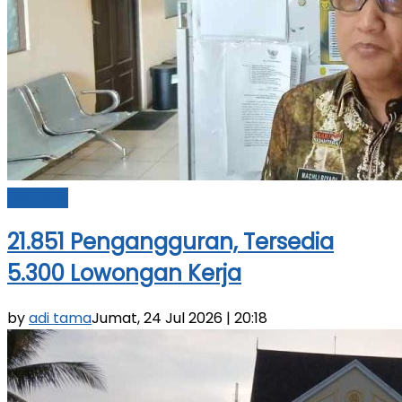
Headline
21.851 Pengangguran, Tersedia
5.300 Lowongan Kerja
by
adi tama
Jumat, 24 Jul 2026 | 20:18