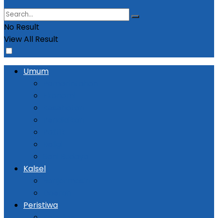
No Result
View All Result
Umum
Pemerintahan
Ekonomi
Kesehatan
Pendidikan
Politik
Religi
Seni Budaya
Kalsel
Banjarmasin
Daerah
Peristiwa
Kejadian