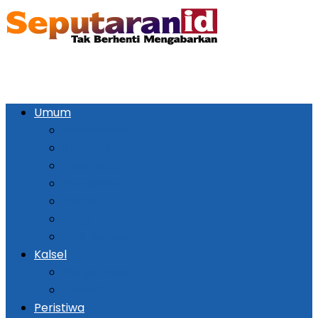
Umum
Pemerintahan
Ekonomi
Kesehatan
Pendidikan
Politik
Religi
Seni Budaya
Kalsel
Banjarmasin
Daerah
Peristiwa