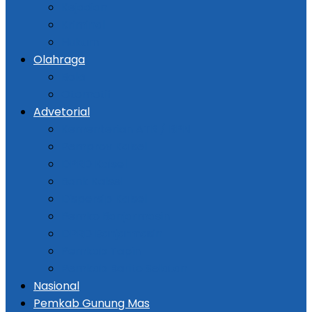
Kejadian
Kriminal
Hukum
Olahraga
Bola
Otomotif
Advetorial
Kementerian ATR / BPN
Pemprov Kalsel
DPRD Kalsel
Bank Kalsel
Dispersip Kalsel
Pemko Banjarmasin
DPRD Banjarmasin
Pemkab Tapin
Pemkab Barito Selatan
Nasional
Pemkab Gunung Mas