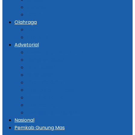
Kriminal
Hukum
Olahraga
Bola
Otomotif
Advetorial
Kementerian ATR / BPN
Pemprov Kalsel
DPRD Kalsel
Bank Kalsel
Dispersip Kalsel
Pemko Banjarmasin
DPRD Banjarmasin
Pemkab Tapin
Pemkab Barito Selatan
Nasional
Pemkab Gunung Mas