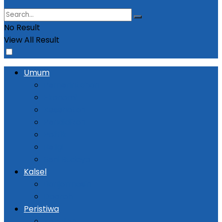
No Result
View All Result
Umum
Pemerintahan
Ekonomi
Kesehatan
Pendidikan
Politik
Religi
Seni Budaya
Kalsel
Banjarmasin
Daerah
Peristiwa
Kejadian