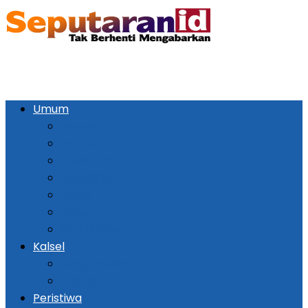
Umum
Pemerintahan
Ekonomi
Kesehatan
Pendidikan
Politik
Religi
Seni Budaya
Kalsel
Banjarmasin
Daerah
Peristiwa