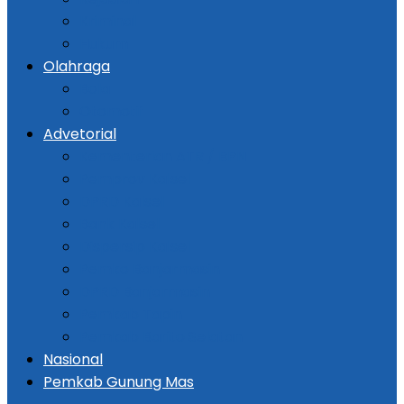
Kriminal
Hukum
Olahraga
Bola
Otomotif
Advetorial
Kementerian ATR / BPN
Pemprov Kalsel
DPRD Kalsel
Bank Kalsel
Dispersip Kalsel
Pemko Banjarmasin
DPRD Banjarmasin
Pemkab Tapin
Pemkab Barito Selatan
Nasional
Pemkab Gunung Mas