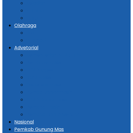
Kejadian
Kriminal
Hukum
Olahraga
Bola
Otomotif
Advetorial
Kementerian ATR / BPN
Pemprov Kalsel
DPRD Kalsel
Bank Kalsel
Dispersip Kalsel
Pemko Banjarmasin
DPRD Banjarmasin
Pemkab Tapin
Pemkab Barito Selatan
Nasional
Pemkab Gunung Mas