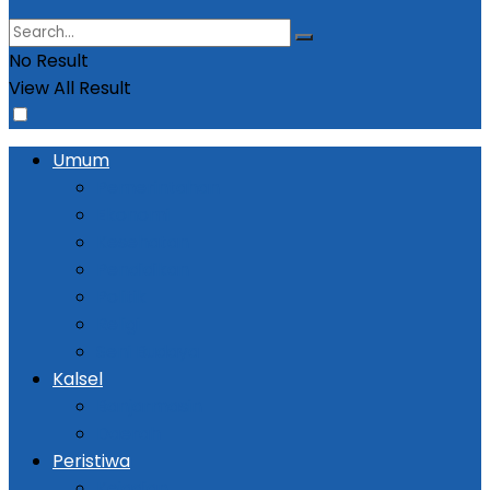
No Result
View All Result
Umum
Pemerintahan
Ekonomi
Kesehatan
Pendidikan
Politik
Religi
Seni Budaya
Kalsel
Banjarmasin
Daerah
Peristiwa
Kejadian