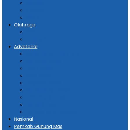
Kejadian
Kriminal
Hukum
Olahraga
Bola
Otomotif
Advetorial
Kementerian ATR / BPN
Pemprov Kalsel
DPRD Kalsel
Bank Kalsel
Dispersip Kalsel
Pemko Banjarmasin
DPRD Banjarmasin
Pemkab Tapin
Pemkab Barito Selatan
Nasional
Pemkab Gunung Mas