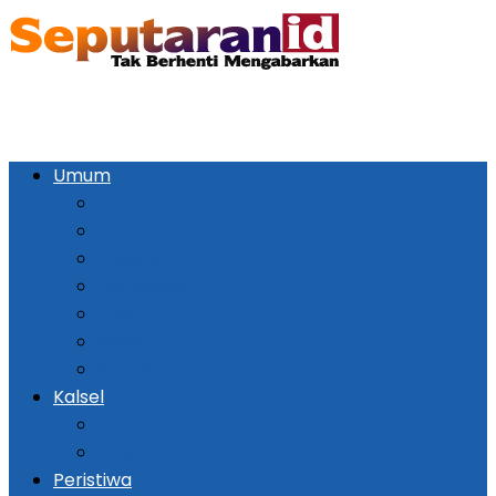
Umum
Pemerintahan
Ekonomi
Kesehatan
Pendidikan
Politik
Religi
Seni Budaya
Kalsel
Banjarmasin
Daerah
Peristiwa