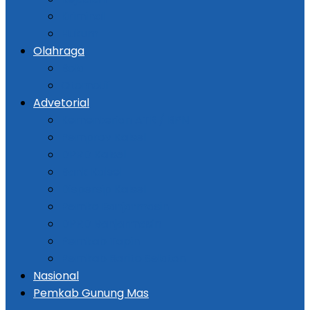
Kriminal
Hukum
Olahraga
Bola
Otomotif
Advetorial
Kementerian ATR / BPN
Pemprov Kalsel
DPRD Kalsel
Bank Kalsel
Dispersip Kalsel
Pemko Banjarmasin
DPRD Banjarmasin
Pemkab Tapin
Pemkab Barito Selatan
Nasional
Pemkab Gunung Mas