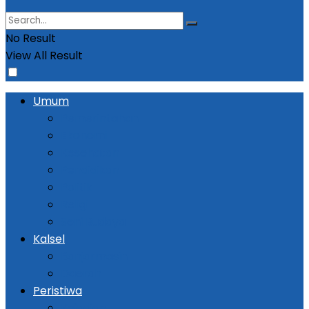
No Result
View All Result
Umum
Pemerintahan
Ekonomi
Kesehatan
Pendidikan
Politik
Religi
Seni Budaya
Kalsel
Banjarmasin
Daerah
Peristiwa
Kejadian