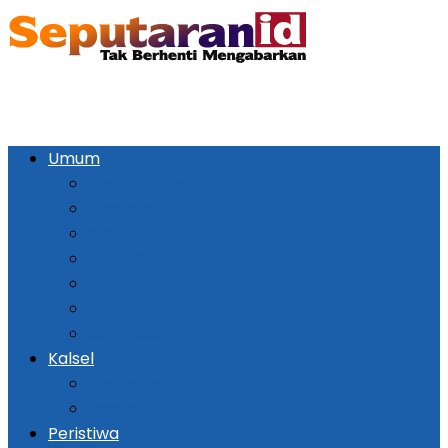
Umum
Pemerintahan
Ekonomi
Kesehatan
Pendidikan
Politik
Religi
Seni Budaya
Kalsel
Banjarmasin
Daerah
Peristiwa