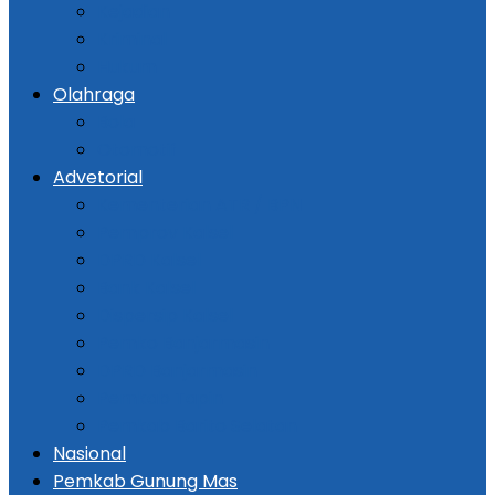
Kejadian
Kriminal
Hukum
Olahraga
Bola
Otomotif
Advetorial
Kementerian ATR / BPN
Pemprov Kalsel
DPRD Kalsel
Bank Kalsel
Dispersip Kalsel
Pemko Banjarmasin
DPRD Banjarmasin
Pemkab Tapin
Pemkab Barito Selatan
Nasional
Pemkab Gunung Mas