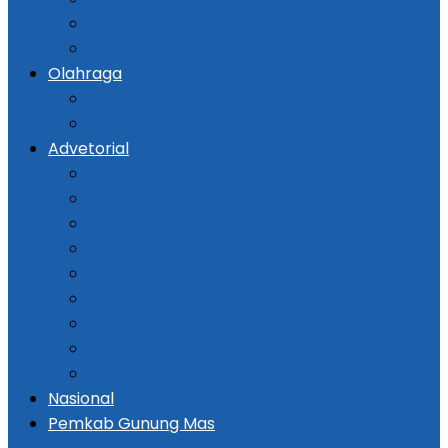
Kriminal
Hukum
Olahraga
Bola
Otomotif
Advetorial
Kementerian ATR / BPN
Pemprov Kalsel
DPRD Kalsel
Bank Kalsel
Dispersip Kalsel
Pemko Banjarmasin
DPRD Banjarmasin
Pemkab Tapin
Pemkab Barito Selatan
Nasional
Pemkab Gunung Mas