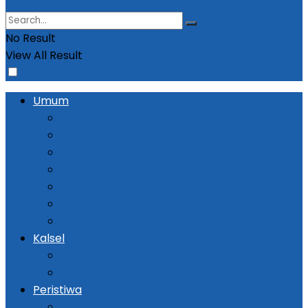
No Result
View All Result
Umum
Pemerintahan
Ekonomi
Kesehatan
Pendidikan
Politik
Religi
Seni Budaya
Kalsel
Banjarmasin
Daerah
Peristiwa
Kejadian