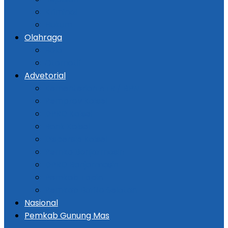
Kriminal
Hukum
Olahraga
Bola
Otomotif
Advetorial
Kementerian ATR / BPN
Pemprov Kalsel
DPRD Kalsel
Bank Kalsel
Dispersip Kalsel
Pemko Banjarmasin
DPRD Banjarmasin
Pemkab Tapin
Pemkab Barito Selatan
Nasional
Pemkab Gunung Mas