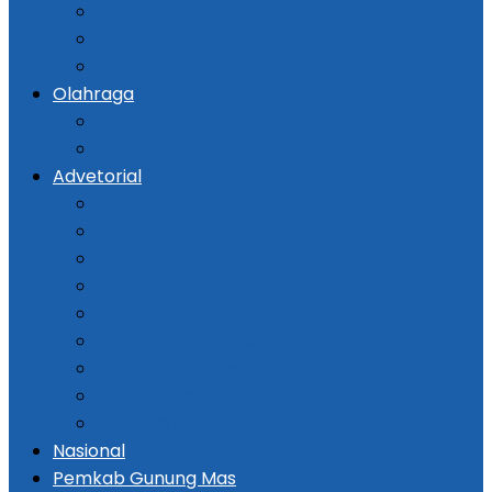
Kejadian
Kriminal
Hukum
Olahraga
Bola
Otomotif
Advetorial
Kementerian ATR / BPN
Pemprov Kalsel
DPRD Kalsel
Bank Kalsel
Dispersip Kalsel
Pemko Banjarmasin
DPRD Banjarmasin
Pemkab Tapin
Pemkab Barito Selatan
Nasional
Pemkab Gunung Mas