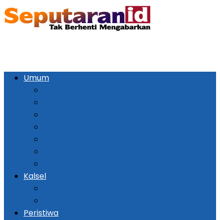
Umum
Pemerintahan
Ekonomi
Kesehatan
Pendidikan
Politik
Religi
Seni Budaya
Kalsel
Banjarmasin
Daerah
Peristiwa