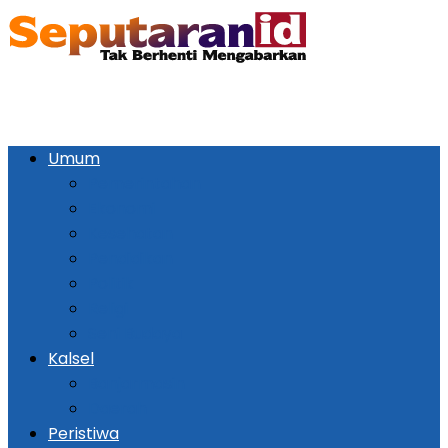
Umum
Pemerintahan
Ekonomi
Kesehatan
Pendidikan
Politik
Religi
Seni Budaya
Kalsel
Banjarmasin
Daerah
Peristiwa