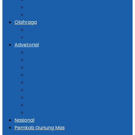
Kriminal
Hukum
Olahraga
Bola
Otomotif
Advetorial
Kementerian ATR / BPN
Pemprov Kalsel
DPRD Kalsel
Bank Kalsel
Dispersip Kalsel
Pemko Banjarmasin
DPRD Banjarmasin
Pemkab Tapin
Pemkab Barito Selatan
Nasional
Pemkab Gunung Mas