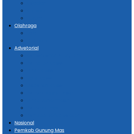
Kejadian
Kriminal
Hukum
Olahraga
Bola
Otomotif
Advetorial
Kementerian ATR / BPN
Pemprov Kalsel
DPRD Kalsel
Bank Kalsel
Dispersip Kalsel
Pemko Banjarmasin
DPRD Banjarmasin
Pemkab Tapin
Pemkab Barito Selatan
Nasional
Pemkab Gunung Mas