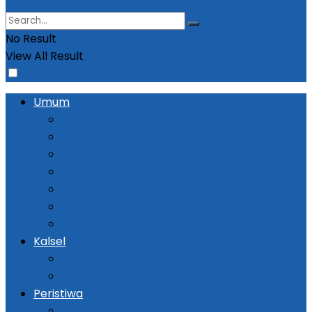
No Result
View All Result
Umum
Pemerintahan
Ekonomi
Kesehatan
Pendidikan
Politik
Religi
Seni Budaya
Kalsel
Banjarmasin
Daerah
Peristiwa
Kejadian