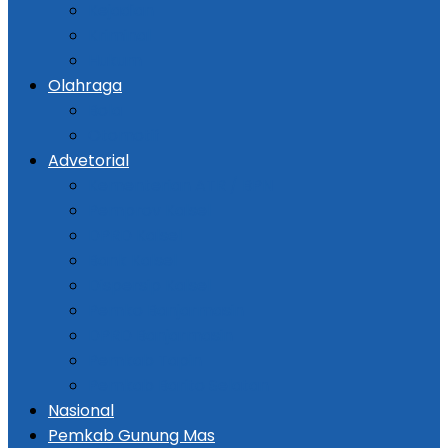
Kejadian
Kriminal
Hukum
Olahraga
Bola
Otomotif
Advetorial
Kementerian ATR / BPN
Pemprov Kalsel
DPRD Kalsel
Bank Kalsel
Dispersip Kalsel
Pemko Banjarmasin
DPRD Banjarmasin
Pemkab Tapin
Pemkab Barito Selatan
Nasional
Pemkab Gunung Mas