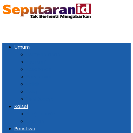
Umum
Pemerintahan
Ekonomi
Kesehatan
Pendidikan
Politik
Religi
Seni Budaya
Kalsel
Banjarmasin
Daerah
Peristiwa