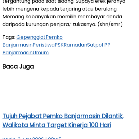
tergantung pada saat sidang. Supaya efek jeranya
lebih mengena kepada terjaring atau berulang.
Memang kebanyakan memilih membayar denda
daripada kurungan penjara,” tukasnya. (shn/smr)
Tags:
Gepeng
giat
Pemko
Banjarmasin
Peristiwa
PSK
Ramadan
Satpol PP
Banjarmasin
Umum
Baca Juga
Tujuh Pejabat Pemko Banjarmasin Dilantik,
Walikota Minta Target Kinerja 100 Hari