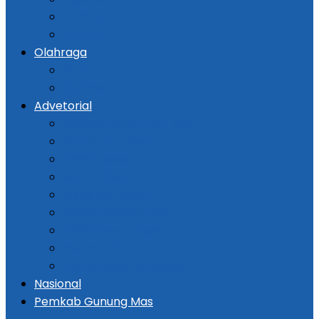
Kriminal
Hukum
Olahraga
Bola
Otomotif
Advetorial
Kementerian ATR / BPN
Pemprov Kalsel
DPRD Kalsel
Bank Kalsel
Dispersip Kalsel
Pemko Banjarmasin
DPRD Banjarmasin
Pemkab Tapin
Pemkab Barito Selatan
Nasional
Pemkab Gunung Mas