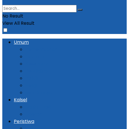
No Result
View All Result
Umum
Pemerintahan
Ekonomi
Kesehatan
Pendidikan
Politik
Religi
Seni Budaya
Kalsel
Banjarmasin
Daerah
Peristiwa
Kejadian