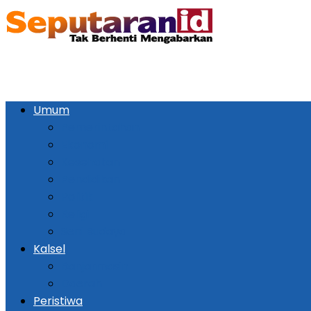
Umum
Pemerintahan
Ekonomi
Kesehatan
Pendidikan
Politik
Religi
Seni Budaya
Kalsel
Banjarmasin
Daerah
Peristiwa