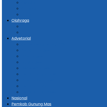
Kejadian
Kriminal
Hukum
Olahraga
Bola
Otomotif
Advetorial
Kementerian ATR / BPN
Pemprov Kalsel
DPRD Kalsel
Bank Kalsel
Dispersip Kalsel
Pemko Banjarmasin
DPRD Banjarmasin
Pemkab Tapin
Pemkab Barito Selatan
Nasional
Pemkab Gunung Mas