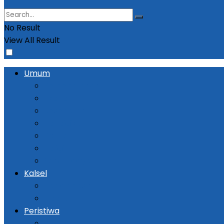
No Result
View All Result
Umum
Pemerintahan
Ekonomi
Kesehatan
Pendidikan
Politik
Religi
Seni Budaya
Kalsel
Banjarmasin
Daerah
Peristiwa
Kejadian