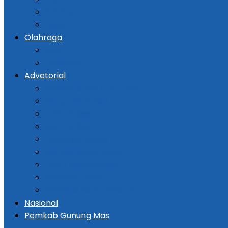
Kriminal
Hukum
Olahraga
Bola
Otomotif
Advetorial
Kementerian ATR / BPN
Pemprov Kalsel
DPRD Kalsel
Bank Kalsel
Dispersip Kalsel
Pemko Banjarmasin
DPRD Banjarmasin
Pemkab Tapin
Pemkab Barito Selatan
Nasional
Pemkab Gunung Mas