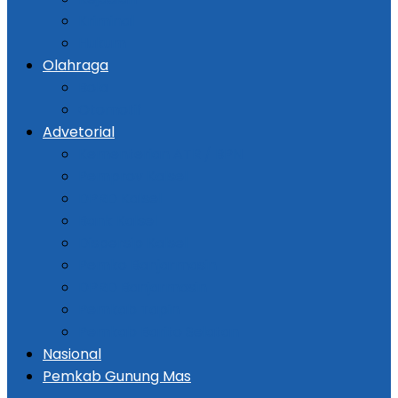
Kriminal
Hukum
Olahraga
Bola
Otomotif
Advetorial
Kementerian ATR / BPN
Pemprov Kalsel
DPRD Kalsel
Bank Kalsel
Dispersip Kalsel
Pemko Banjarmasin
DPRD Banjarmasin
Pemkab Tapin
Pemkab Barito Selatan
Nasional
Pemkab Gunung Mas