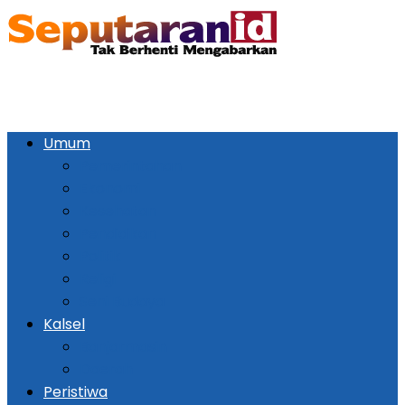
Umum
Pemerintahan
Ekonomi
Kesehatan
Pendidikan
Politik
Religi
Seni Budaya
Kalsel
Banjarmasin
Daerah
Peristiwa