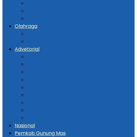
Kejadian
Kriminal
Hukum
Olahraga
Bola
Otomotif
Advetorial
Kementerian ATR / BPN
Pemprov Kalsel
DPRD Kalsel
Bank Kalsel
Dispersip Kalsel
Pemko Banjarmasin
DPRD Banjarmasin
Pemkab Tapin
Pemkab Barito Selatan
Nasional
Pemkab Gunung Mas