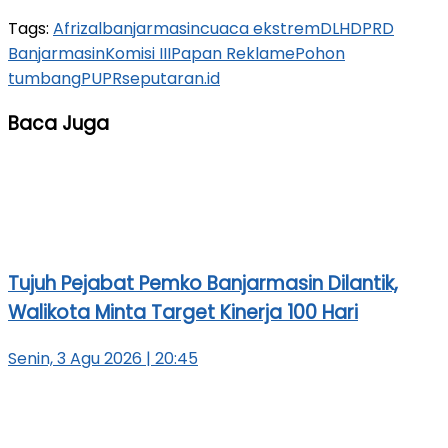
Tags:
Afrizal
banjarmasin
cuaca ekstrem
DLH
DPRD
Banjarmasin
Komisi III
Papan Reklame
Pohon
tumbang
PUPR
seputaran.id
Baca Juga
Tujuh Pejabat Pemko Banjarmasin Dilantik,
Walikota Minta Target Kinerja 100 Hari
Senin, 3 Agu 2026 | 20:45