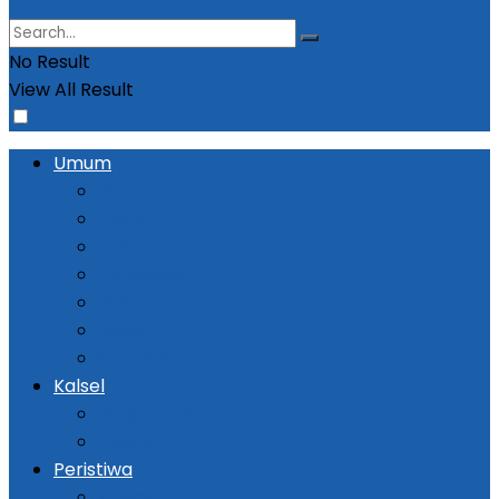
No Result
View All Result
Umum
Pemerintahan
Ekonomi
Kesehatan
Pendidikan
Politik
Religi
Seni Budaya
Kalsel
Banjarmasin
Daerah
Peristiwa
Kejadian