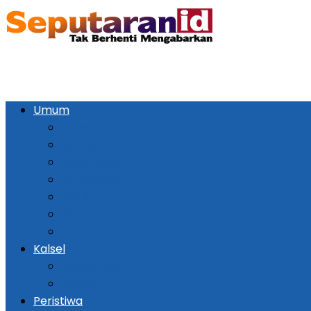
Umum
Pemerintahan
Ekonomi
Kesehatan
Pendidikan
Politik
Religi
Seni Budaya
Kalsel
Banjarmasin
Daerah
Peristiwa