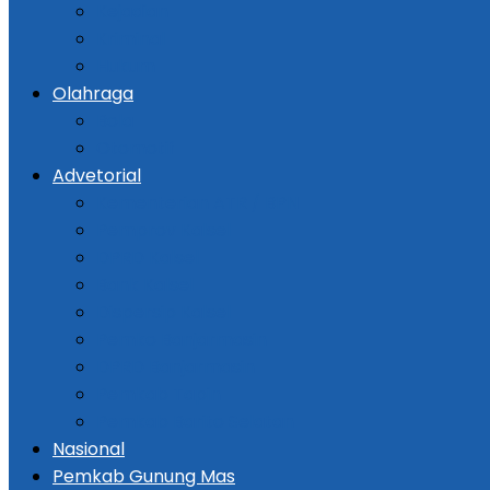
Kejadian
Kriminal
Hukum
Olahraga
Bola
Otomotif
Advetorial
Kementerian ATR / BPN
Pemprov Kalsel
DPRD Kalsel
Bank Kalsel
Dispersip Kalsel
Pemko Banjarmasin
DPRD Banjarmasin
Pemkab Tapin
Pemkab Barito Selatan
Nasional
Pemkab Gunung Mas