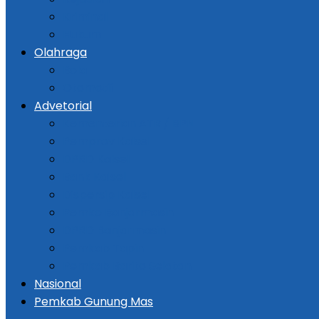
Kriminal
Hukum
Olahraga
Bola
Otomotif
Advetorial
Kementerian ATR / BPN
Pemprov Kalsel
DPRD Kalsel
Bank Kalsel
Dispersip Kalsel
Pemko Banjarmasin
DPRD Banjarmasin
Pemkab Tapin
Pemkab Barito Selatan
Nasional
Pemkab Gunung Mas