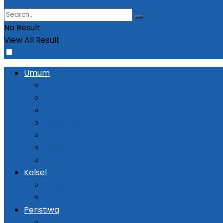
No Result
View All Result
Umum
Pemerintahan
Ekonomi
Kesehatan
Pendidikan
Politik
Religi
Seni Budaya
Kalsel
Banjarmasin
Daerah
Peristiwa
Kejadian