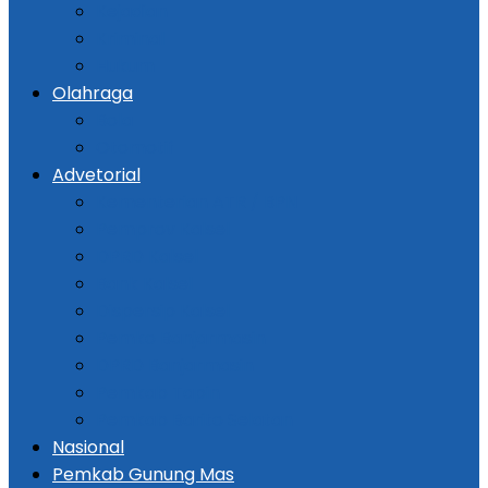
Kejadian
Kriminal
Hukum
Olahraga
Bola
Otomotif
Advetorial
Kementerian ATR / BPN
Pemprov Kalsel
DPRD Kalsel
Bank Kalsel
Dispersip Kalsel
Pemko Banjarmasin
DPRD Banjarmasin
Pemkab Tapin
Pemkab Barito Selatan
Nasional
Pemkab Gunung Mas