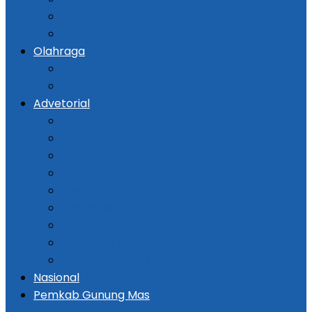
Kriminal
Hukum
Olahraga
Bola
Otomotif
Advetorial
Kementerian ATR / BPN
Pemprov Kalsel
DPRD Kalsel
Bank Kalsel
Dispersip Kalsel
Pemko Banjarmasin
DPRD Banjarmasin
Pemkab Tapin
Pemkab Barito Selatan
Nasional
Pemkab Gunung Mas