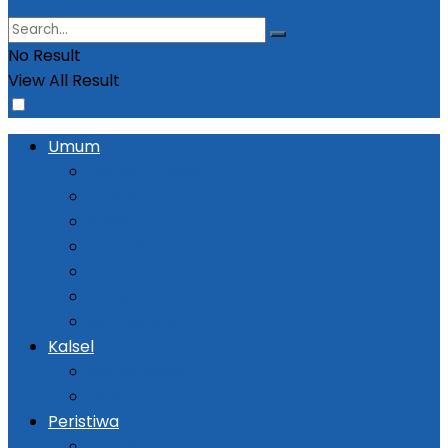
No Result
View All Result
Umum
Pemerintahan
Ekonomi
Kesehatan
Pendidikan
Politik
Religi
Seni Budaya
Kalsel
Banjarmasin
Daerah
Peristiwa
Kejadian