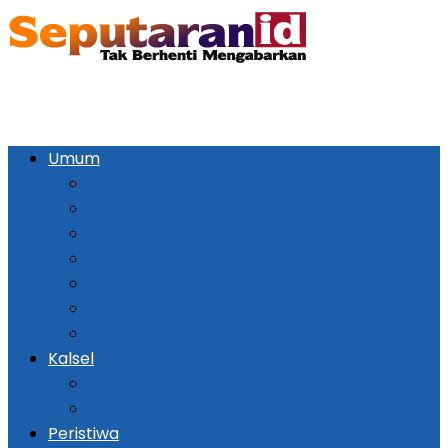
Umum
Pemerintahan
Ekonomi
Kesehatan
Pendidikan
Politik
Religi
Seni Budaya
Kalsel
Banjarmasin
Daerah
Peristiwa