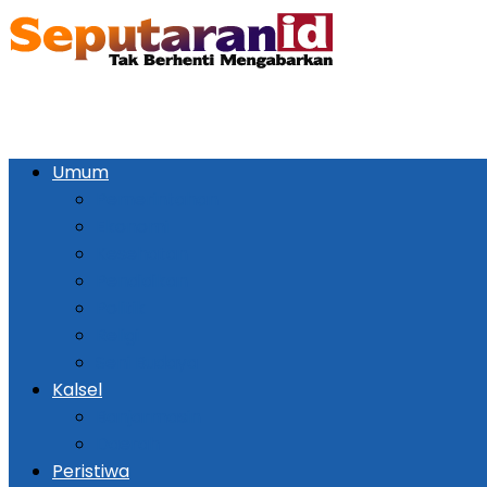
Umum
Pemerintahan
Ekonomi
Kesehatan
Pendidikan
Politik
Religi
Seni Budaya
Kalsel
Banjarmasin
Daerah
Peristiwa