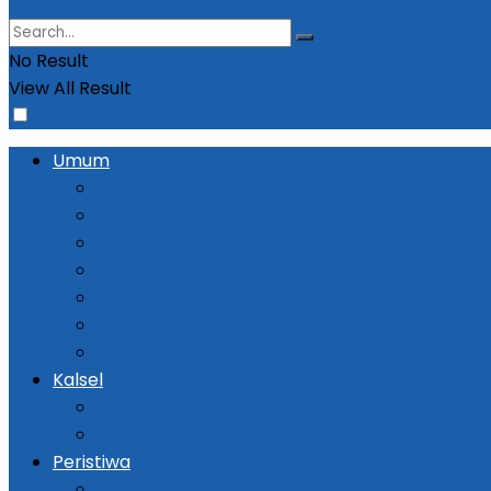
No Result
View All Result
Umum
Pemerintahan
Ekonomi
Kesehatan
Pendidikan
Politik
Religi
Seni Budaya
Kalsel
Banjarmasin
Daerah
Peristiwa
Kejadian