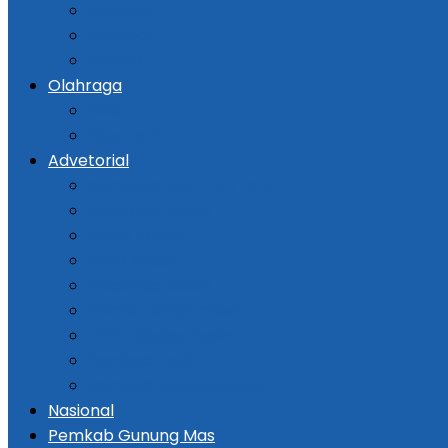
Kejadian
Kriminal
Hukum
Olahraga
Bola
Otomotif
Advetorial
Kementerian ATR / BPN
Pemprov Kalsel
DPRD Kalsel
Bank Kalsel
Dispersip Kalsel
Pemko Banjarmasin
DPRD Banjarmasin
Pemkab Tapin
Pemkab Barito Selatan
Nasional
Pemkab Gunung Mas