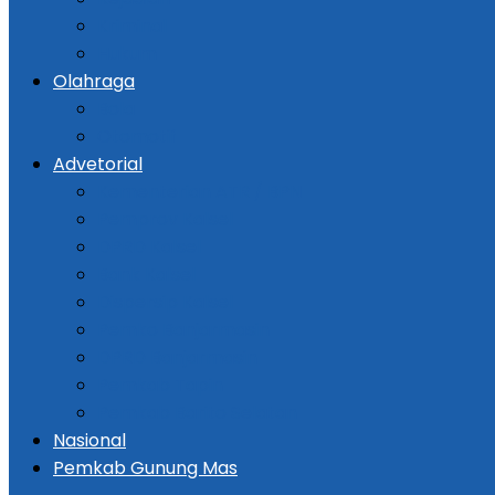
Kriminal
Hukum
Olahraga
Bola
Otomotif
Advetorial
Kementerian ATR / BPN
Pemprov Kalsel
DPRD Kalsel
Bank Kalsel
Dispersip Kalsel
Pemko Banjarmasin
DPRD Banjarmasin
Pemkab Tapin
Pemkab Barito Selatan
Nasional
Pemkab Gunung Mas