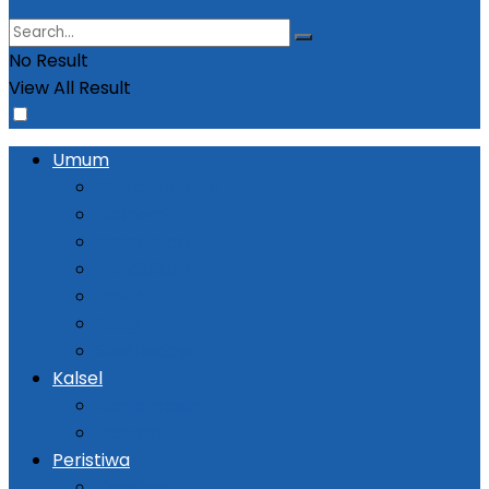
No Result
View All Result
Umum
Pemerintahan
Ekonomi
Kesehatan
Pendidikan
Politik
Religi
Seni Budaya
Kalsel
Banjarmasin
Daerah
Peristiwa
Kejadian