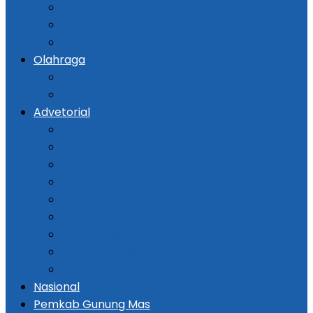
Kejadian
Kriminal
Hukum
Olahraga
Bola
Otomotif
Advetorial
Kementerian ATR / BPN
Pemprov Kalsel
DPRD Kalsel
Bank Kalsel
Dispersip Kalsel
Pemko Banjarmasin
DPRD Banjarmasin
Pemkab Tapin
Pemkab Barito Selatan
Nasional
Pemkab Gunung Mas