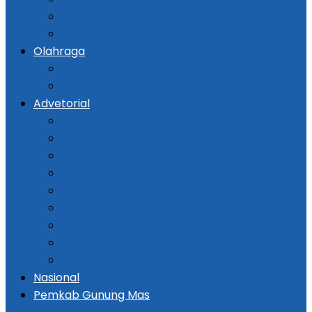
Kriminal
Hukum
Olahraga
Bola
Otomotif
Advetorial
Kementerian ATR / BPN
Pemprov Kalsel
DPRD Kalsel
Bank Kalsel
Dispersip Kalsel
Pemko Banjarmasin
DPRD Banjarmasin
Pemkab Tapin
Pemkab Barito Selatan
Nasional
Pemkab Gunung Mas