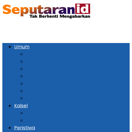
Umum
Pemerintahan
Ekonomi
Kesehatan
Pendidikan
Politik
Religi
Seni Budaya
Kalsel
Banjarmasin
Daerah
Peristiwa