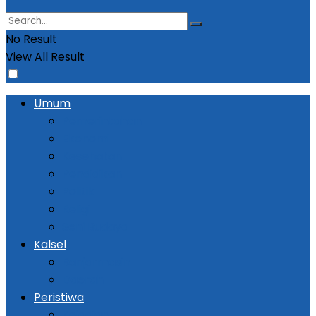
No Result
View All Result
Umum
Pemerintahan
Ekonomi
Kesehatan
Pendidikan
Politik
Religi
Seni Budaya
Kalsel
Banjarmasin
Daerah
Peristiwa
Kejadian