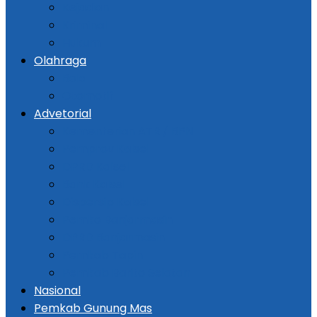
Kejadian
Kriminal
Hukum
Olahraga
Bola
Otomotif
Advetorial
Kementerian ATR / BPN
Pemprov Kalsel
DPRD Kalsel
Bank Kalsel
Dispersip Kalsel
Pemko Banjarmasin
DPRD Banjarmasin
Pemkab Tapin
Pemkab Barito Selatan
Nasional
Pemkab Gunung Mas