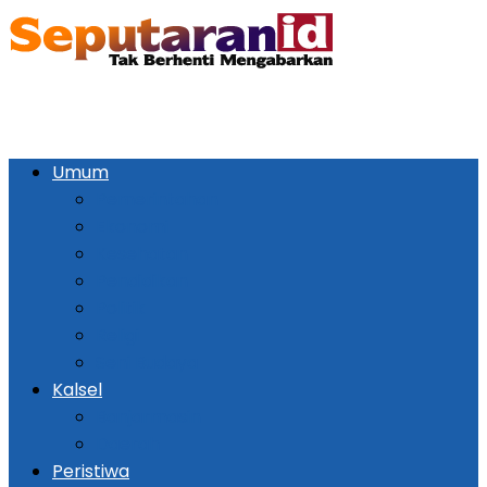
Umum
Pemerintahan
Ekonomi
Kesehatan
Pendidikan
Politik
Religi
Seni Budaya
Kalsel
Banjarmasin
Daerah
Peristiwa