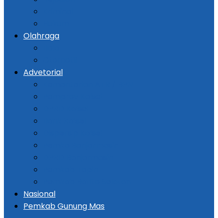
Kriminal
Hukum
Olahraga
Bola
Otomotif
Advetorial
Kementerian ATR / BPN
Pemprov Kalsel
DPRD Kalsel
Bank Kalsel
Dispersip Kalsel
Pemko Banjarmasin
DPRD Banjarmasin
Pemkab Tapin
Pemkab Barito Selatan
Nasional
Pemkab Gunung Mas