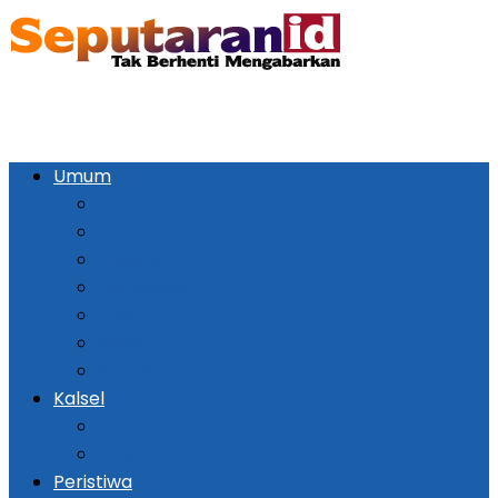
Umum
Pemerintahan
Ekonomi
Kesehatan
Pendidikan
Politik
Religi
Seni Budaya
Kalsel
Banjarmasin
Daerah
Peristiwa