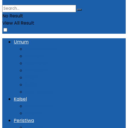
No Result
View All Result
Umum
Pemerintahan
Ekonomi
Kesehatan
Pendidikan
Politik
Religi
Seni Budaya
Kalsel
Banjarmasin
Daerah
Peristiwa
Kejadian