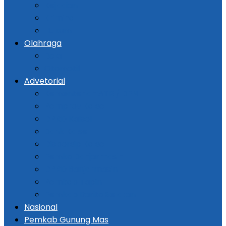
Kejadian
Kriminal
Hukum
Olahraga
Bola
Otomotif
Advetorial
Kementerian ATR / BPN
Pemprov Kalsel
DPRD Kalsel
Bank Kalsel
Dispersip Kalsel
Pemko Banjarmasin
DPRD Banjarmasin
Pemkab Tapin
Pemkab Barito Selatan
Nasional
Pemkab Gunung Mas