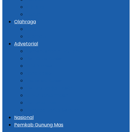
Kriminal
Hukum
Olahraga
Bola
Otomotif
Advetorial
Kementerian ATR / BPN
Pemprov Kalsel
DPRD Kalsel
Bank Kalsel
Dispersip Kalsel
Pemko Banjarmasin
DPRD Banjarmasin
Pemkab Tapin
Pemkab Barito Selatan
Nasional
Pemkab Gunung Mas