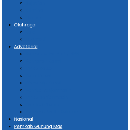
Kejadian
Kriminal
Hukum
Olahraga
Bola
Otomotif
Advetorial
Kementerian ATR / BPN
Pemprov Kalsel
DPRD Kalsel
Bank Kalsel
Dispersip Kalsel
Pemko Banjarmasin
DPRD Banjarmasin
Pemkab Tapin
Pemkab Barito Selatan
Nasional
Pemkab Gunung Mas