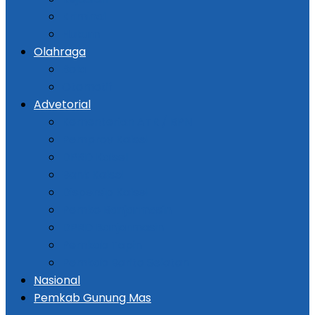
Kriminal
Hukum
Olahraga
Bola
Otomotif
Advetorial
Kementerian ATR / BPN
Pemprov Kalsel
DPRD Kalsel
Bank Kalsel
Dispersip Kalsel
Pemko Banjarmasin
DPRD Banjarmasin
Pemkab Tapin
Pemkab Barito Selatan
Nasional
Pemkab Gunung Mas