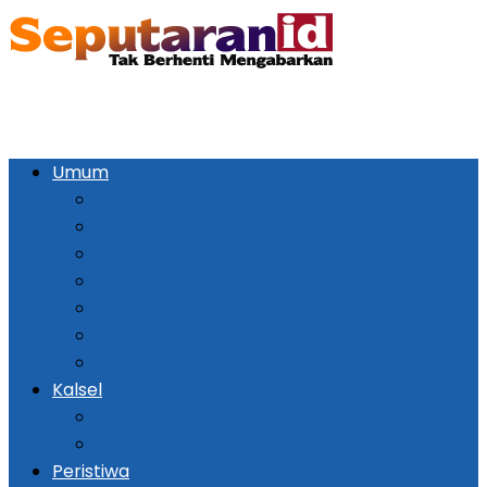
Umum
Pemerintahan
Ekonomi
Kesehatan
Pendidikan
Politik
Religi
Seni Budaya
Kalsel
Banjarmasin
Daerah
Peristiwa