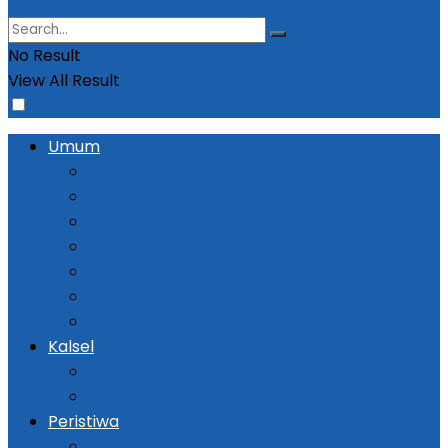
No Result
View All Result
Umum
Pemerintahan
Ekonomi
Kesehatan
Pendidikan
Politik
Religi
Seni Budaya
Kalsel
Banjarmasin
Daerah
Peristiwa
Kejadian