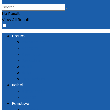
No Result
View All Result
Umum
Pemerintahan
Ekonomi
Kesehatan
Pendidikan
Politik
Religi
Seni Budaya
Kalsel
Banjarmasin
Daerah
Peristiwa
Kejadian