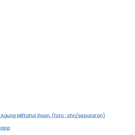
gung Miftahul Ihsan. (foto : shn/seputaran)
sapp