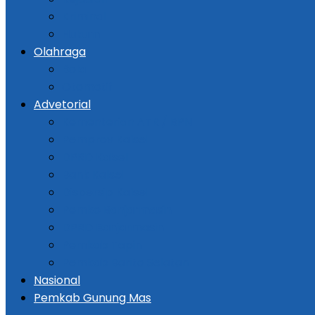
Kriminal
Hukum
Olahraga
Bola
Otomotif
Advetorial
Kementerian ATR / BPN
Pemprov Kalsel
DPRD Kalsel
Bank Kalsel
Dispersip Kalsel
Pemko Banjarmasin
DPRD Banjarmasin
Pemkab Tapin
Pemkab Barito Selatan
Nasional
Pemkab Gunung Mas