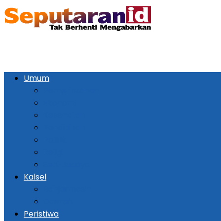
Umum
Pemerintahan
Ekonomi
Kesehatan
Pendidikan
Politik
Religi
Seni Budaya
Kalsel
Banjarmasin
Daerah
Peristiwa