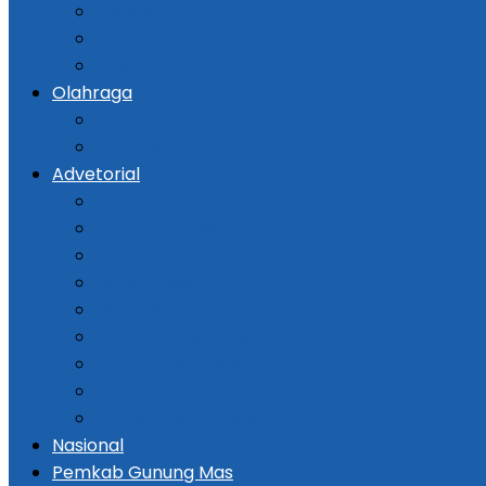
Kejadian
Kriminal
Hukum
Olahraga
Bola
Otomotif
Advetorial
Kementerian ATR / BPN
Pemprov Kalsel
DPRD Kalsel
Bank Kalsel
Dispersip Kalsel
Pemko Banjarmasin
DPRD Banjarmasin
Pemkab Tapin
Pemkab Barito Selatan
Nasional
Pemkab Gunung Mas