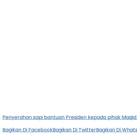
Penyerahan sapi bantuan Presiden kepada pihak Masjid A
Bagikan Di Facebook
Bagikan Di Twitter
Bagikan Di What