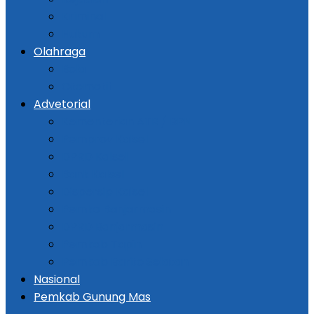
Kriminal
Hukum
Olahraga
Bola
Otomotif
Advetorial
Kementerian ATR / BPN
Pemprov Kalsel
DPRD Kalsel
Bank Kalsel
Dispersip Kalsel
Pemko Banjarmasin
DPRD Banjarmasin
Pemkab Tapin
Pemkab Barito Selatan
Nasional
Pemkab Gunung Mas