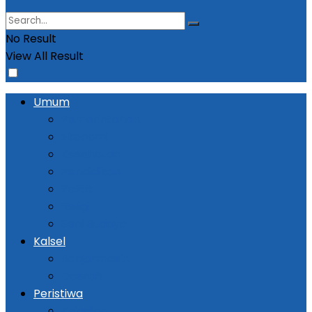
No Result
View All Result
Umum
Pemerintahan
Ekonomi
Kesehatan
Pendidikan
Politik
Religi
Seni Budaya
Kalsel
Banjarmasin
Daerah
Peristiwa
Kejadian