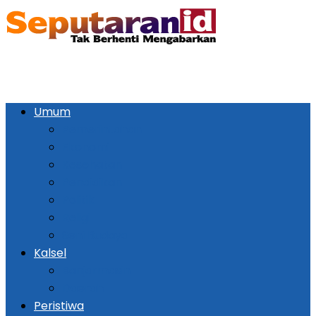
Umum
Pemerintahan
Ekonomi
Kesehatan
Pendidikan
Politik
Religi
Seni Budaya
Kalsel
Banjarmasin
Daerah
Peristiwa