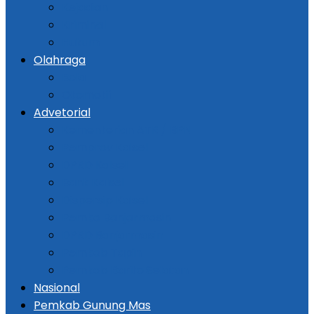
Kejadian
Kriminal
Hukum
Olahraga
Bola
Otomotif
Advetorial
Kementerian ATR / BPN
Pemprov Kalsel
DPRD Kalsel
Bank Kalsel
Dispersip Kalsel
Pemko Banjarmasin
DPRD Banjarmasin
Pemkab Tapin
Pemkab Barito Selatan
Nasional
Pemkab Gunung Mas