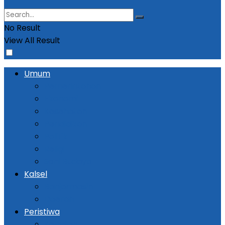
No Result
View All Result
Umum
Pemerintahan
Ekonomi
Kesehatan
Pendidikan
Politik
Religi
Seni Budaya
Kalsel
Banjarmasin
Daerah
Peristiwa
Kejadian