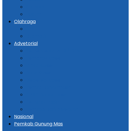
Kriminal
Hukum
Olahraga
Bola
Otomotif
Advetorial
Kementerian ATR / BPN
Pemprov Kalsel
DPRD Kalsel
Bank Kalsel
Dispersip Kalsel
Pemko Banjarmasin
DPRD Banjarmasin
Pemkab Tapin
Pemkab Barito Selatan
Nasional
Pemkab Gunung Mas