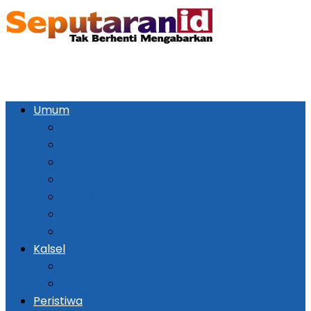
Umum
Pemerintahan
Ekonomi
Kesehatan
Pendidikan
Politik
Religi
Seni Budaya
Kalsel
Banjarmasin
Daerah
Peristiwa