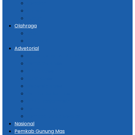
Kejadian
Kriminal
Hukum
Olahraga
Bola
Otomotif
Advetorial
Kementerian ATR / BPN
Pemprov Kalsel
DPRD Kalsel
Bank Kalsel
Dispersip Kalsel
Pemko Banjarmasin
DPRD Banjarmasin
Pemkab Tapin
Pemkab Barito Selatan
Nasional
Pemkab Gunung Mas