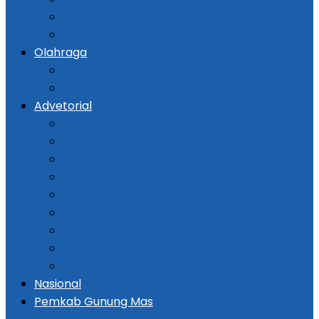
Kriminal
Hukum
Olahraga
Bola
Otomotif
Advetorial
Kementerian ATR / BPN
Pemprov Kalsel
DPRD Kalsel
Bank Kalsel
Dispersip Kalsel
Pemko Banjarmasin
DPRD Banjarmasin
Pemkab Tapin
Pemkab Barito Selatan
Nasional
Pemkab Gunung Mas