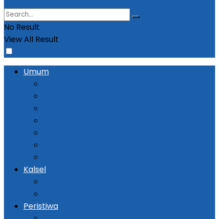
No Result
View All Result
Umum
Pemerintahan
Ekonomi
Kesehatan
Pendidikan
Politik
Religi
Seni Budaya
Kalsel
Banjarmasin
Daerah
Peristiwa
Kejadian