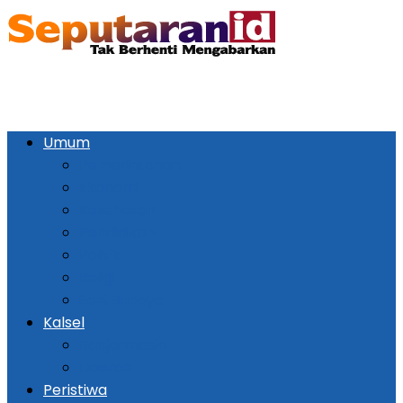
Umum
Pemerintahan
Ekonomi
Kesehatan
Pendidikan
Politik
Religi
Seni Budaya
Kalsel
Banjarmasin
Daerah
Peristiwa