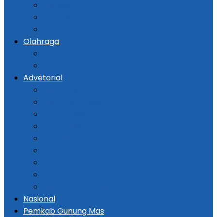
Kejadian
Kriminal
Hukum
Olahraga
Bola
Otomotif
Advetorial
Kementerian ATR / BPN
Pemprov Kalsel
DPRD Kalsel
Bank Kalsel
Dispersip Kalsel
Pemko Banjarmasin
DPRD Banjarmasin
Pemkab Tapin
Pemkab Barito Selatan
Nasional
Pemkab Gunung Mas