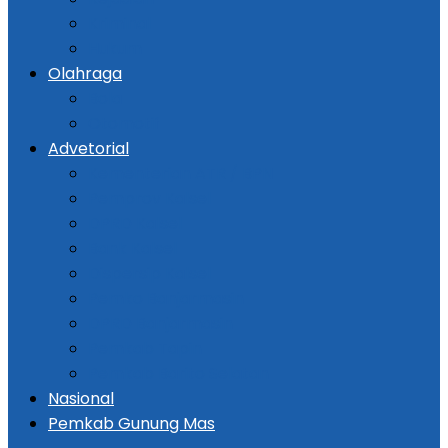
Kriminal
Hukum
Olahraga
Bola
Otomotif
Advetorial
Kementerian ATR / BPN
Pemprov Kalsel
DPRD Kalsel
Bank Kalsel
Dispersip Kalsel
Pemko Banjarmasin
DPRD Banjarmasin
Pemkab Tapin
Pemkab Barito Selatan
Nasional
Pemkab Gunung Mas