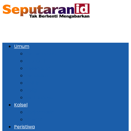
Umum
Pemerintahan
Ekonomi
Kesehatan
Pendidikan
Politik
Religi
Seni Budaya
Kalsel
Banjarmasin
Daerah
Peristiwa