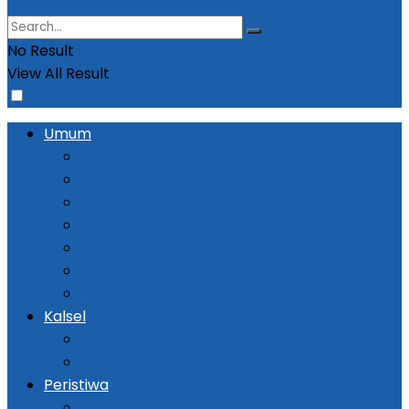
No Result
View All Result
Umum
Pemerintahan
Ekonomi
Kesehatan
Pendidikan
Politik
Religi
Seni Budaya
Kalsel
Banjarmasin
Daerah
Peristiwa
Kejadian