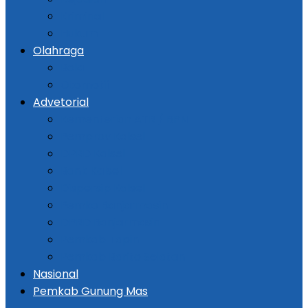
Kriminal
Hukum
Olahraga
Bola
Otomotif
Advetorial
Kementerian ATR / BPN
Pemprov Kalsel
DPRD Kalsel
Bank Kalsel
Dispersip Kalsel
Pemko Banjarmasin
DPRD Banjarmasin
Pemkab Tapin
Pemkab Barito Selatan
Nasional
Pemkab Gunung Mas