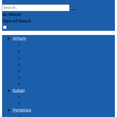
No Result
View All Result
Umum
Pemerintahan
Ekonomi
Kesehatan
Pendidikan
Politik
Religi
Seni Budaya
Kalsel
Banjarmasin
Daerah
Peristiwa
Kejadian