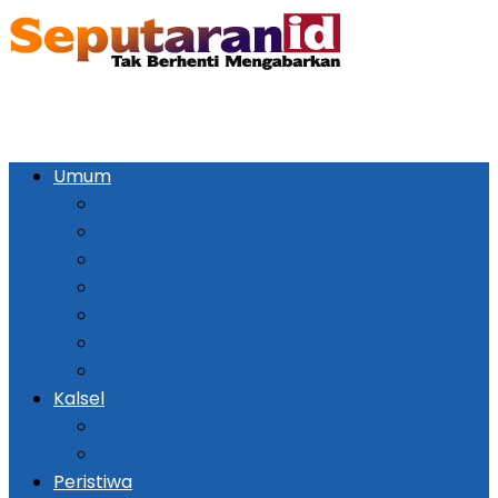
Umum
Pemerintahan
Ekonomi
Kesehatan
Pendidikan
Politik
Religi
Seni Budaya
Kalsel
Banjarmasin
Daerah
Peristiwa