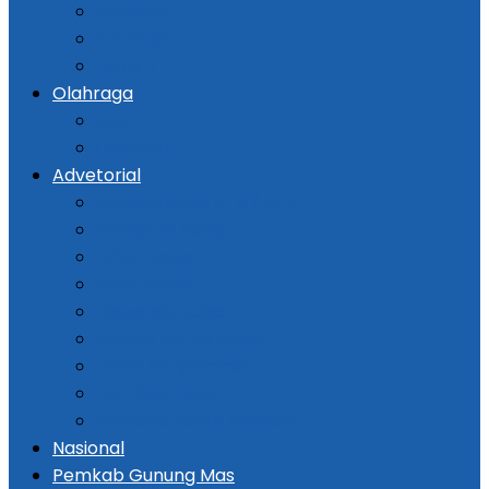
Kejadian
Kriminal
Hukum
Olahraga
Bola
Otomotif
Advetorial
Kementerian ATR / BPN
Pemprov Kalsel
DPRD Kalsel
Bank Kalsel
Dispersip Kalsel
Pemko Banjarmasin
DPRD Banjarmasin
Pemkab Tapin
Pemkab Barito Selatan
Nasional
Pemkab Gunung Mas