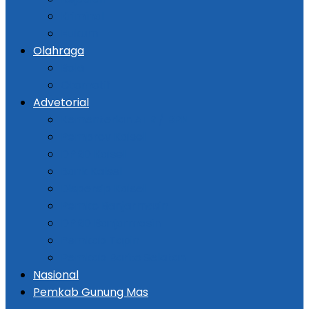
Kriminal
Hukum
Olahraga
Bola
Otomotif
Advetorial
Kementerian ATR / BPN
Pemprov Kalsel
DPRD Kalsel
Bank Kalsel
Dispersip Kalsel
Pemko Banjarmasin
DPRD Banjarmasin
Pemkab Tapin
Pemkab Barito Selatan
Nasional
Pemkab Gunung Mas