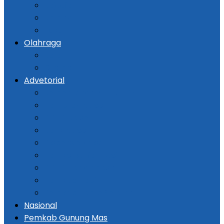
Kejadian
Kriminal
Hukum
Olahraga
Bola
Otomotif
Advetorial
Kementerian ATR / BPN
Pemprov Kalsel
DPRD Kalsel
Bank Kalsel
Dispersip Kalsel
Pemko Banjarmasin
DPRD Banjarmasin
Pemkab Tapin
Pemkab Barito Selatan
Nasional
Pemkab Gunung Mas