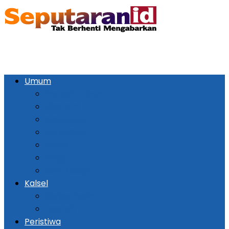
Umum
Pemerintahan
Ekonomi
Kesehatan
Pendidikan
Politik
Religi
Seni Budaya
Kalsel
Banjarmasin
Daerah
Peristiwa