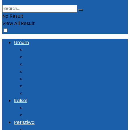
No Result
View All Result
Umum
Pemerintahan
Ekonomi
Kesehatan
Pendidikan
Politik
Religi
Seni Budaya
Kalsel
Banjarmasin
Daerah
Peristiwa
Kejadian