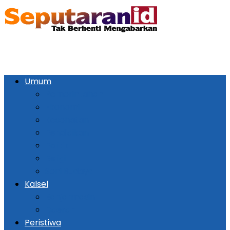
Umum
Pemerintahan
Ekonomi
Kesehatan
Pendidikan
Politik
Religi
Seni Budaya
Kalsel
Banjarmasin
Daerah
Peristiwa