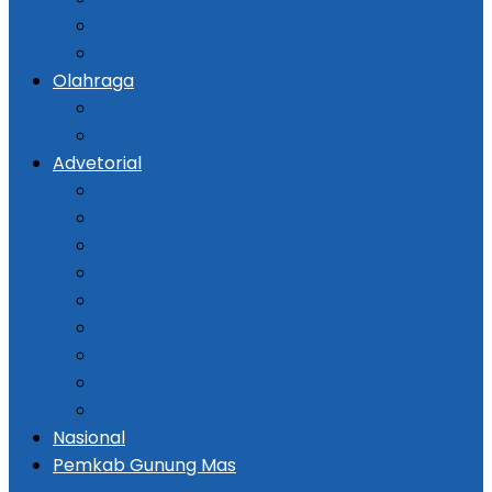
Kriminal
Hukum
Olahraga
Bola
Otomotif
Advetorial
Kementerian ATR / BPN
Pemprov Kalsel
DPRD Kalsel
Bank Kalsel
Dispersip Kalsel
Pemko Banjarmasin
DPRD Banjarmasin
Pemkab Tapin
Pemkab Barito Selatan
Nasional
Pemkab Gunung Mas