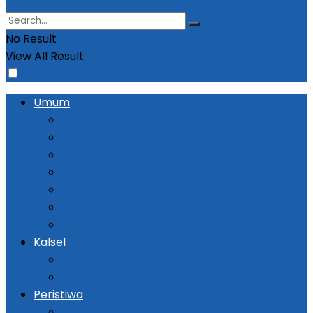
No Result
View All Result
Umum
Pemerintahan
Ekonomi
Kesehatan
Pendidikan
Politik
Religi
Seni Budaya
Kalsel
Banjarmasin
Daerah
Peristiwa
Kejadian