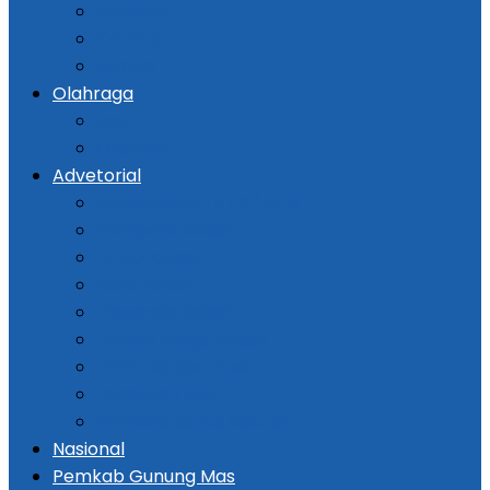
Kejadian
Kriminal
Hukum
Olahraga
Bola
Otomotif
Advetorial
Kementerian ATR / BPN
Pemprov Kalsel
DPRD Kalsel
Bank Kalsel
Dispersip Kalsel
Pemko Banjarmasin
DPRD Banjarmasin
Pemkab Tapin
Pemkab Barito Selatan
Nasional
Pemkab Gunung Mas