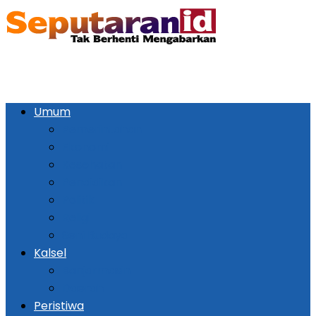
Umum
Pemerintahan
Ekonomi
Kesehatan
Pendidikan
Politik
Religi
Seni Budaya
Kalsel
Banjarmasin
Daerah
Peristiwa