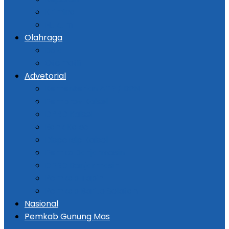
Kriminal
Hukum
Olahraga
Bola
Otomotif
Advetorial
Kementerian ATR / BPN
Pemprov Kalsel
DPRD Kalsel
Bank Kalsel
Dispersip Kalsel
Pemko Banjarmasin
DPRD Banjarmasin
Pemkab Tapin
Pemkab Barito Selatan
Nasional
Pemkab Gunung Mas