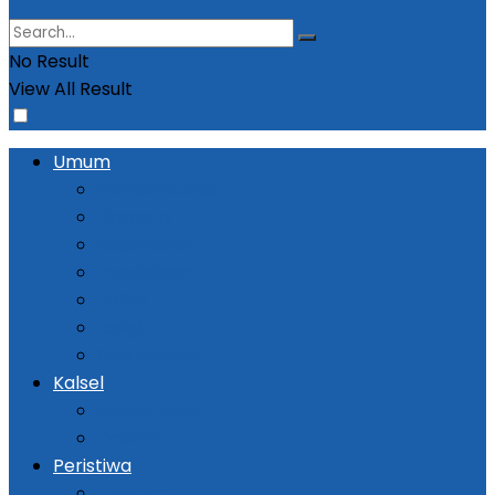
No Result
View All Result
Umum
Pemerintahan
Ekonomi
Kesehatan
Pendidikan
Politik
Religi
Seni Budaya
Kalsel
Banjarmasin
Daerah
Peristiwa
Kejadian