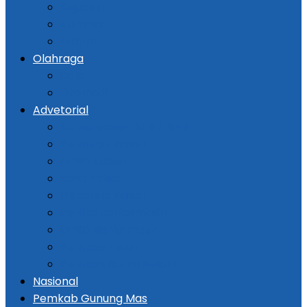
Kejadian
Kriminal
Hukum
Olahraga
Bola
Otomotif
Advetorial
Kementerian ATR / BPN
Pemprov Kalsel
DPRD Kalsel
Bank Kalsel
Dispersip Kalsel
Pemko Banjarmasin
DPRD Banjarmasin
Pemkab Tapin
Pemkab Barito Selatan
Nasional
Pemkab Gunung Mas