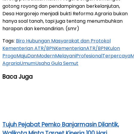
gotong royong dan pendampingan berkelanjutan,
Desa Hargorejo menjadi bukti Reforma Agraria bukan
hanya soal tanah, tapi juga tentang menumbuhkan
harapan dan kemandirian. (smr)
Tags:
Biro Hubungan Masyarakat dan Protokol
Kementerian ATR/BPN
KementerianATR/BPN
Kulon
Progo
MajuDanModern
MelayaniProfesionalTerpercaya
M
Agraria
Umum
Usaha Gula Semut
Baca Juga
Tujuh Pejabat Pemko Banjarmasin Dilantik,
Walikota Minta Target Kinerja 100 Hari