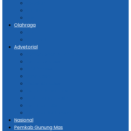
Kejadian
Kriminal
Hukum
Olahraga
Bola
Otomotif
Advetorial
Kementerian ATR / BPN
Pemprov Kalsel
DPRD Kalsel
Bank Kalsel
Dispersip Kalsel
Pemko Banjarmasin
DPRD Banjarmasin
Pemkab Tapin
Pemkab Barito Selatan
Nasional
Pemkab Gunung Mas