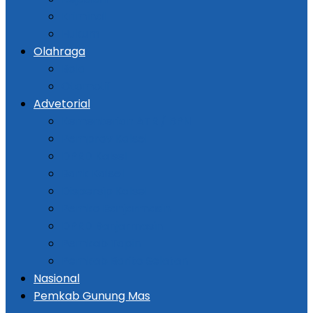
Kriminal
Hukum
Olahraga
Bola
Otomotif
Advetorial
Kementerian ATR / BPN
Pemprov Kalsel
DPRD Kalsel
Bank Kalsel
Dispersip Kalsel
Pemko Banjarmasin
DPRD Banjarmasin
Pemkab Tapin
Pemkab Barito Selatan
Nasional
Pemkab Gunung Mas