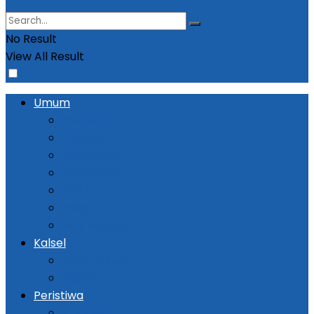
No Result
View All Result
Umum
Pemerintahan
Ekonomi
Kesehatan
Pendidikan
Politik
Religi
Seni Budaya
Kalsel
Banjarmasin
Daerah
Peristiwa
Kejadian