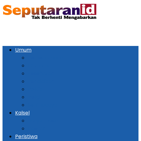
Umum
Pemerintahan
Ekonomi
Kesehatan
Pendidikan
Politik
Religi
Seni Budaya
Kalsel
Banjarmasin
Daerah
Peristiwa