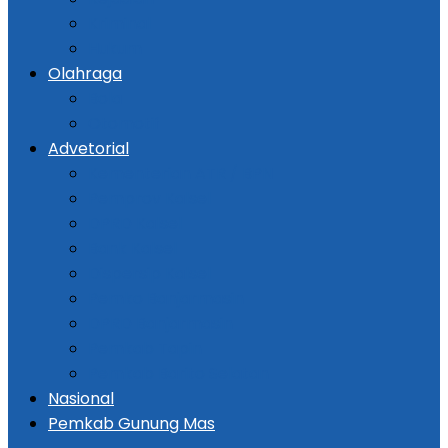
Kriminal
Hukum
Olahraga
Bola
Otomotif
Advetorial
Kementerian ATR / BPN
Pemprov Kalsel
DPRD Kalsel
Bank Kalsel
Dispersip Kalsel
Pemko Banjarmasin
DPRD Banjarmasin
Pemkab Tapin
Pemkab Barito Selatan
Nasional
Pemkab Gunung Mas