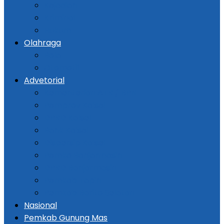
Kejadian
Kriminal
Hukum
Olahraga
Bola
Otomotif
Advetorial
Kementerian ATR / BPN
Pemprov Kalsel
DPRD Kalsel
Bank Kalsel
Dispersip Kalsel
Pemko Banjarmasin
DPRD Banjarmasin
Pemkab Tapin
Pemkab Barito Selatan
Nasional
Pemkab Gunung Mas