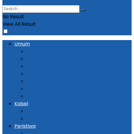
No Result
View All Result
Umum
Pemerintahan
Ekonomi
Kesehatan
Pendidikan
Politik
Religi
Seni Budaya
Kalsel
Banjarmasin
Daerah
Peristiwa
Kejadian