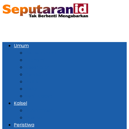
Umum
Pemerintahan
Ekonomi
Kesehatan
Pendidikan
Politik
Religi
Seni Budaya
Kalsel
Banjarmasin
Daerah
Peristiwa