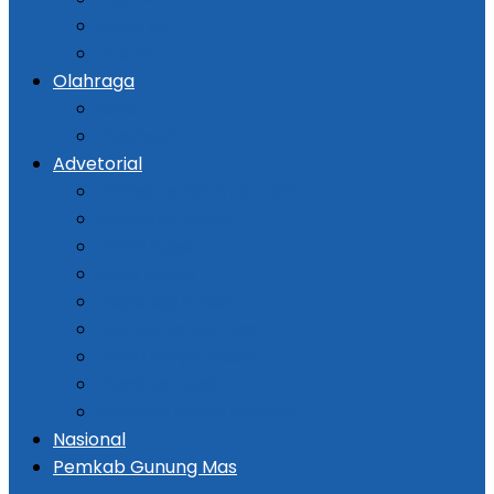
Kriminal
Hukum
Olahraga
Bola
Otomotif
Advetorial
Kementerian ATR / BPN
Pemprov Kalsel
DPRD Kalsel
Bank Kalsel
Dispersip Kalsel
Pemko Banjarmasin
DPRD Banjarmasin
Pemkab Tapin
Pemkab Barito Selatan
Nasional
Pemkab Gunung Mas