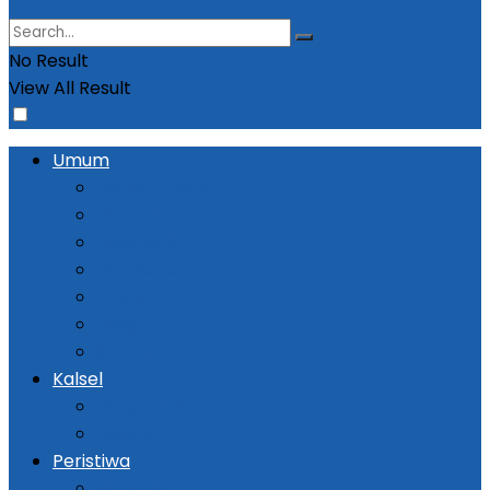
No Result
View All Result
Umum
Pemerintahan
Ekonomi
Kesehatan
Pendidikan
Politik
Religi
Seni Budaya
Kalsel
Banjarmasin
Daerah
Peristiwa
Kejadian