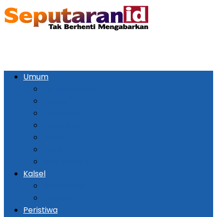
Umum
Pemerintahan
Ekonomi
Kesehatan
Pendidikan
Politik
Religi
Seni Budaya
Kalsel
Banjarmasin
Daerah
Peristiwa