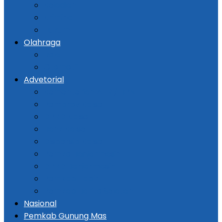
Kejadian
Kriminal
Hukum
Olahraga
Bola
Otomotif
Advetorial
Kementerian ATR / BPN
Pemprov Kalsel
DPRD Kalsel
Bank Kalsel
Dispersip Kalsel
Pemko Banjarmasin
DPRD Banjarmasin
Pemkab Tapin
Pemkab Barito Selatan
Nasional
Pemkab Gunung Mas