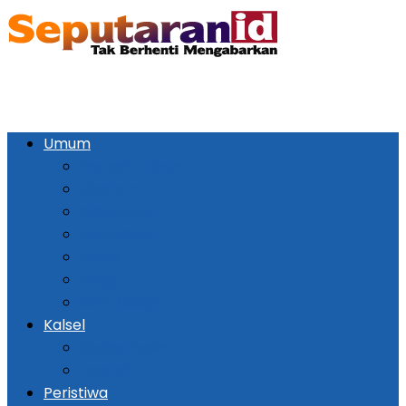
Umum
Pemerintahan
Ekonomi
Kesehatan
Pendidikan
Politik
Religi
Seni Budaya
Kalsel
Banjarmasin
Daerah
Peristiwa