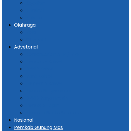
Kejadian
Kriminal
Hukum
Olahraga
Bola
Otomotif
Advetorial
Kementerian ATR / BPN
Pemprov Kalsel
DPRD Kalsel
Bank Kalsel
Dispersip Kalsel
Pemko Banjarmasin
DPRD Banjarmasin
Pemkab Tapin
Pemkab Barito Selatan
Nasional
Pemkab Gunung Mas