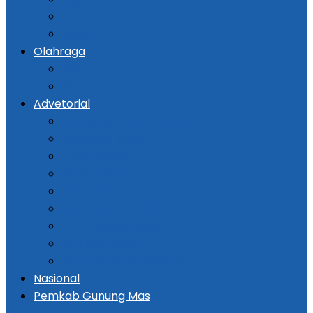
Kriminal
Hukum
Olahraga
Bola
Otomotif
Advetorial
Kementerian ATR / BPN
Pemprov Kalsel
DPRD Kalsel
Bank Kalsel
Dispersip Kalsel
Pemko Banjarmasin
DPRD Banjarmasin
Pemkab Tapin
Pemkab Barito Selatan
Nasional
Pemkab Gunung Mas