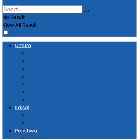
No Result
View All Result
Umum
Pemerintahan
Ekonomi
Kesehatan
Pendidikan
Politik
Religi
Seni Budaya
Kalsel
Banjarmasin
Daerah
Peristiwa
Kejadian