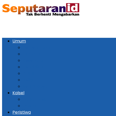
Umum
Pemerintahan
Ekonomi
Kesehatan
Pendidikan
Politik
Religi
Seni Budaya
Kalsel
Banjarmasin
Daerah
Peristiwa