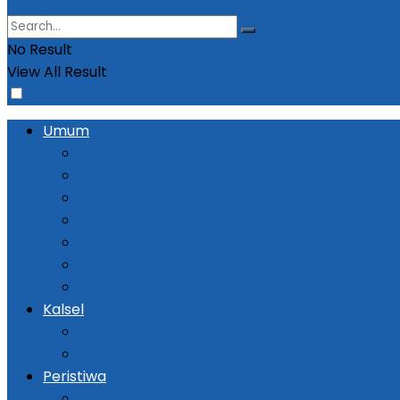
No Result
View All Result
Umum
Pemerintahan
Ekonomi
Kesehatan
Pendidikan
Politik
Religi
Seni Budaya
Kalsel
Banjarmasin
Daerah
Peristiwa
Kejadian