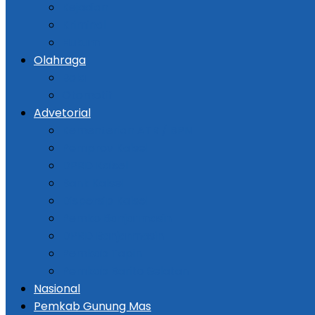
Kejadian
Kriminal
Hukum
Olahraga
Bola
Otomotif
Advetorial
Kementerian ATR / BPN
Pemprov Kalsel
DPRD Kalsel
Bank Kalsel
Dispersip Kalsel
Pemko Banjarmasin
DPRD Banjarmasin
Pemkab Tapin
Pemkab Barito Selatan
Nasional
Pemkab Gunung Mas