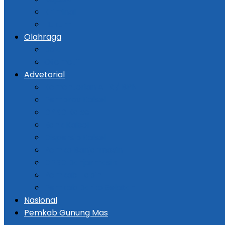
Kriminal
Hukum
Olahraga
Bola
Otomotif
Advetorial
Kementerian ATR / BPN
Pemprov Kalsel
DPRD Kalsel
Bank Kalsel
Dispersip Kalsel
Pemko Banjarmasin
DPRD Banjarmasin
Pemkab Tapin
Pemkab Barito Selatan
Nasional
Pemkab Gunung Mas