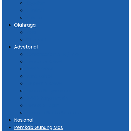
Kejadian
Kriminal
Hukum
Olahraga
Bola
Otomotif
Advetorial
Kementerian ATR / BPN
Pemprov Kalsel
DPRD Kalsel
Bank Kalsel
Dispersip Kalsel
Pemko Banjarmasin
DPRD Banjarmasin
Pemkab Tapin
Pemkab Barito Selatan
Nasional
Pemkab Gunung Mas