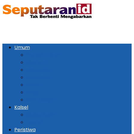
Umum
Pemerintahan
Ekonomi
Kesehatan
Pendidikan
Politik
Religi
Seni Budaya
Kalsel
Banjarmasin
Daerah
Peristiwa