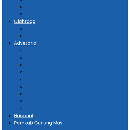
Kriminal
Hukum
Olahraga
Bola
Otomotif
Advetorial
Kementerian ATR / BPN
Pemprov Kalsel
DPRD Kalsel
Bank Kalsel
Dispersip Kalsel
Pemko Banjarmasin
DPRD Banjarmasin
Pemkab Tapin
Pemkab Barito Selatan
Nasional
Pemkab Gunung Mas