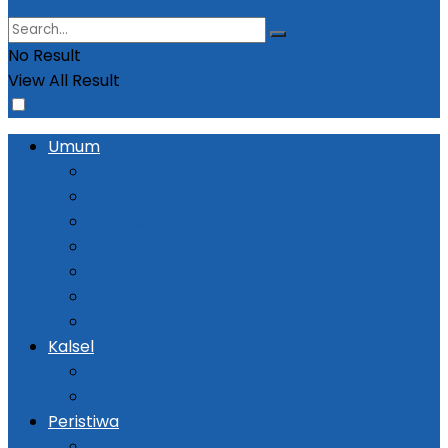
No Result
View All Result
Umum
Pemerintahan
Ekonomi
Kesehatan
Pendidikan
Politik
Religi
Seni Budaya
Kalsel
Banjarmasin
Daerah
Peristiwa
Kejadian