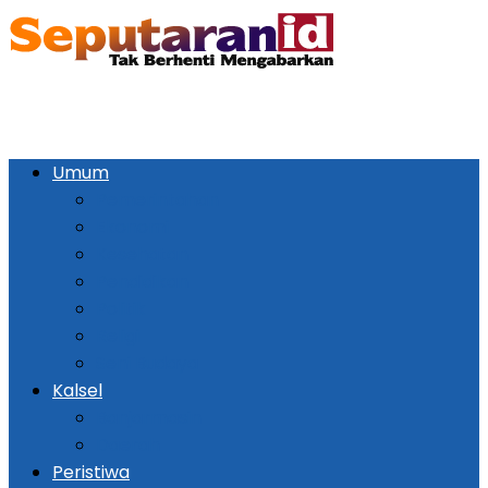
Umum
Pemerintahan
Ekonomi
Kesehatan
Pendidikan
Politik
Religi
Seni Budaya
Kalsel
Banjarmasin
Daerah
Peristiwa