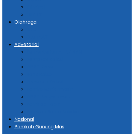
Kriminal
Hukum
Olahraga
Bola
Otomotif
Advetorial
Kementerian ATR / BPN
Pemprov Kalsel
DPRD Kalsel
Bank Kalsel
Dispersip Kalsel
Pemko Banjarmasin
DPRD Banjarmasin
Pemkab Tapin
Pemkab Barito Selatan
Nasional
Pemkab Gunung Mas