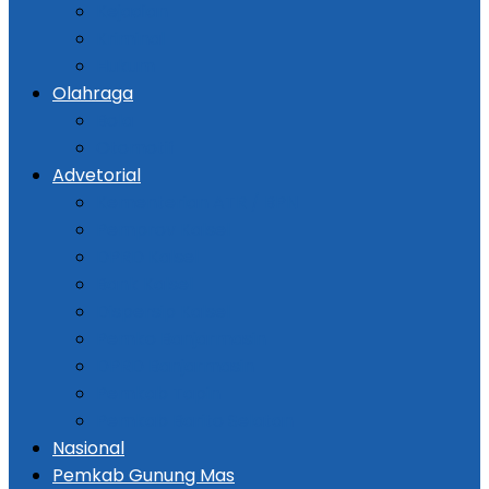
Kejadian
Kriminal
Hukum
Olahraga
Bola
Otomotif
Advetorial
Kementerian ATR / BPN
Pemprov Kalsel
DPRD Kalsel
Bank Kalsel
Dispersip Kalsel
Pemko Banjarmasin
DPRD Banjarmasin
Pemkab Tapin
Pemkab Barito Selatan
Nasional
Pemkab Gunung Mas