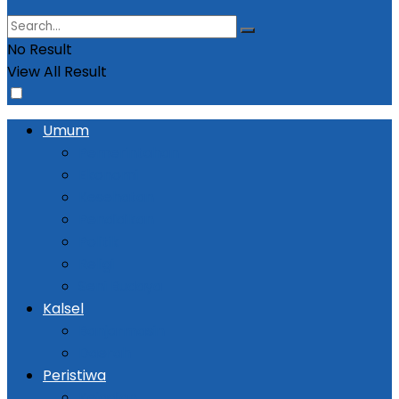
No Result
View All Result
Umum
Pemerintahan
Ekonomi
Kesehatan
Pendidikan
Politik
Religi
Seni Budaya
Kalsel
Banjarmasin
Daerah
Peristiwa
Kejadian