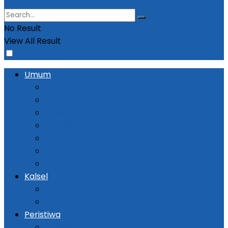
No Result
View All Result
Umum
Pemerintahan
Ekonomi
Kesehatan
Pendidikan
Politik
Religi
Seni Budaya
Kalsel
Banjarmasin
Daerah
Peristiwa
Kejadian