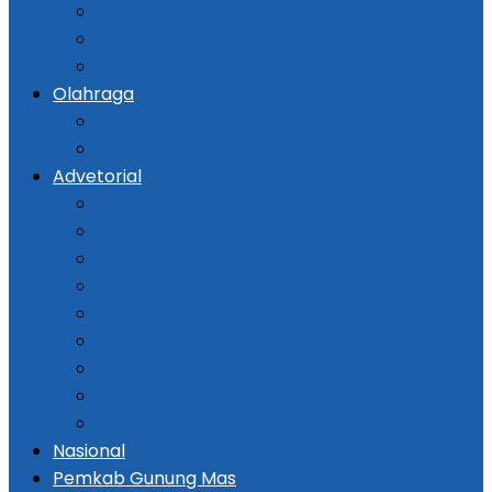
Kejadian
Kriminal
Hukum
Olahraga
Bola
Otomotif
Advetorial
Kementerian ATR / BPN
Pemprov Kalsel
DPRD Kalsel
Bank Kalsel
Dispersip Kalsel
Pemko Banjarmasin
DPRD Banjarmasin
Pemkab Tapin
Pemkab Barito Selatan
Nasional
Pemkab Gunung Mas