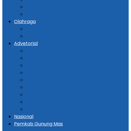
Kriminal
Hukum
Olahraga
Bola
Otomotif
Advetorial
Kementerian ATR / BPN
Pemprov Kalsel
DPRD Kalsel
Bank Kalsel
Dispersip Kalsel
Pemko Banjarmasin
DPRD Banjarmasin
Pemkab Tapin
Pemkab Barito Selatan
Nasional
Pemkab Gunung Mas