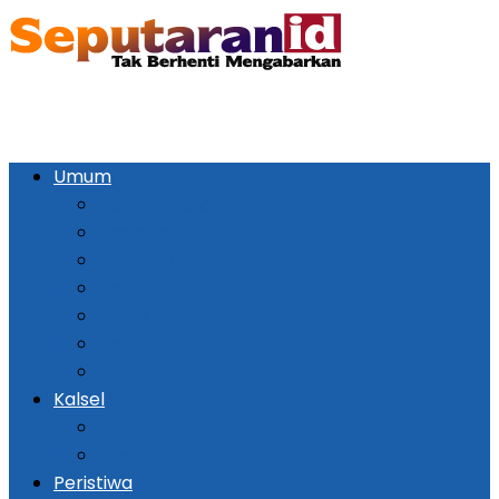
Umum
Pemerintahan
Ekonomi
Kesehatan
Pendidikan
Politik
Religi
Seni Budaya
Kalsel
Banjarmasin
Daerah
Peristiwa